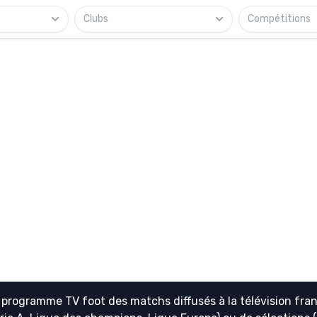
Clubs
Compétitions
e
programme TV foot
des matchs diffusés à la télévision fran