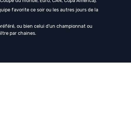
s (Coupe du monde, Euro, CAN, Copa America).
ipe favorite ce soir ou les autres jours de la
référé, ou bien celui d'un championnat ou
iltre par chaines.