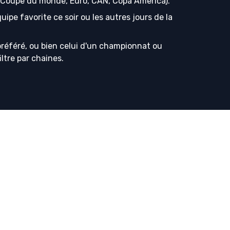
s (Coupe du monde, Euro, CAN, Copa America).
ipe favorite ce soir ou les autres jours de la
référé, ou bien celui d'un championnat ou
iltre par chaines.