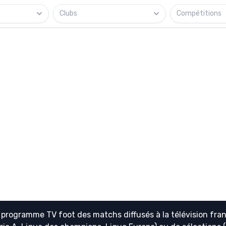
Clubs
Compétitions
e
programme TV foot
des matchs diffusés à la télévision fran