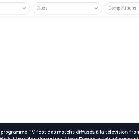
Clubs
Compétitions
e
programme TV foot
des matchs diffusés à la télévision fran