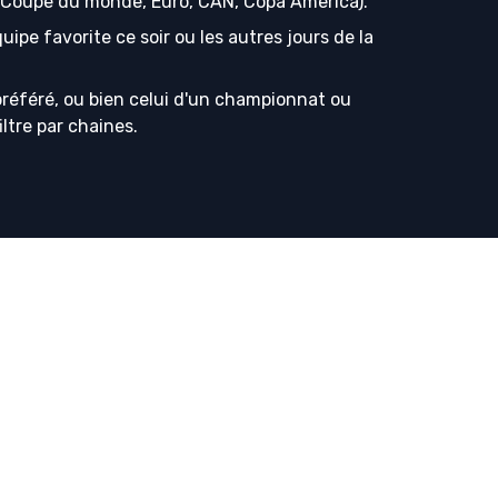
s (Coupe du monde, Euro, CAN, Copa America).
ipe favorite ce soir ou les autres jours de la
référé, ou bien celui d'un championnat ou
iltre par chaines.