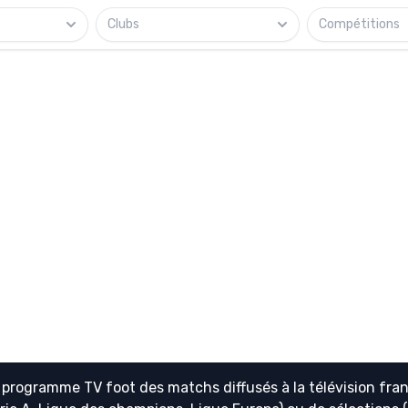
Clubs
Compétitions
e
programme TV foot
des matchs diffusés à la télévision fran