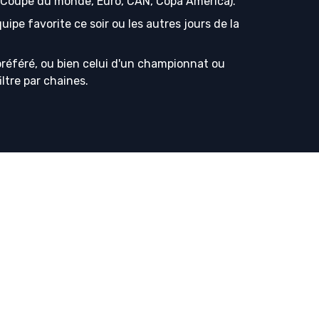
s (Coupe du monde, Euro, CAN, Copa America).
ipe favorite ce soir ou les autres jours de la
référé, ou bien celui d'un championnat ou
iltre par chaines.