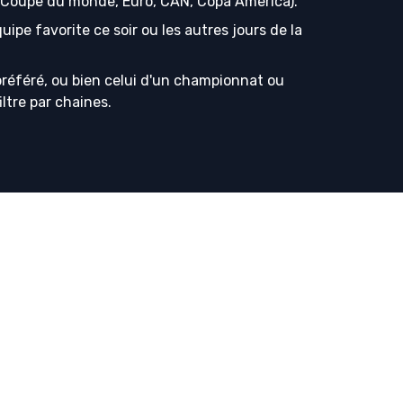
s (Coupe du monde, Euro, CAN, Copa America).
ipe favorite ce soir ou les autres jours de la
référé, ou bien celui d'un championnat ou
iltre par chaines.