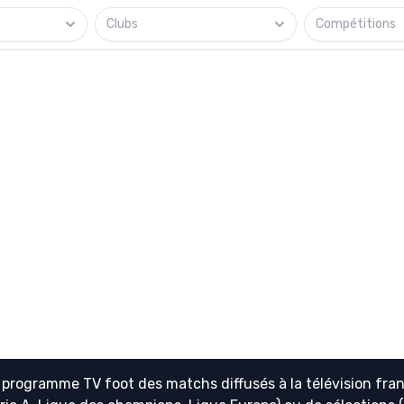
Clubs
Compétitions
e
programme TV foot
des matchs diffusés à la télévision fran