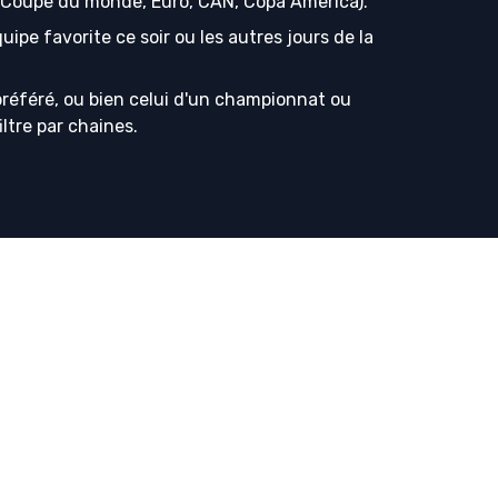
s (Coupe du monde, Euro, CAN, Copa America).
ipe favorite ce soir ou les autres jours de la
référé, ou bien celui d'un championnat ou
iltre par chaines.