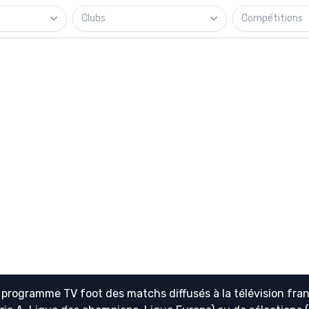
Clubs
Compétitions
e
programme TV foot
des matchs diffusés à la télévision fran