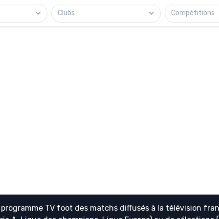
Clubs
Compétitions
e
programme TV foot
des matchs diffusés à la télévision fran