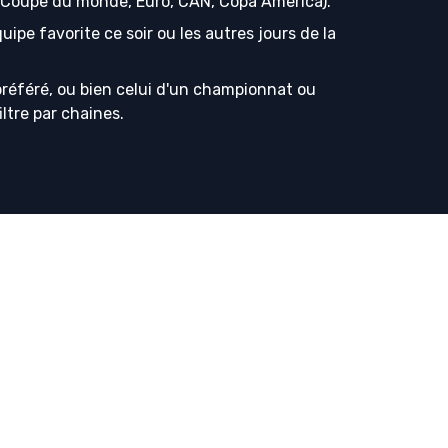
s (Coupe du monde, Euro, CAN, Copa America).
ipe favorite ce soir ou les autres jours de la
référé, ou bien celui d'un championnat ou
iltre par chaines.