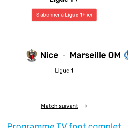
S'abonner à
Ligue 1+
ici
Nice
Marseille OM
-
Ligue 1
Match suivant
Programme TV foot complet